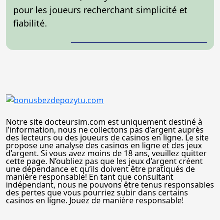
pour les joueurs recherchant simplicité et
fiabilité.
Notre site docteursim.com est uniquement destiné à
l’information, nous ne collectons pas d’argent auprès
des lecteurs ou des joueurs de casinos en ligne. Le site
propose une analyse des casinos en ligne et des jeux
d’argent. Si vous avez moins de 18 ans, veuillez quitter
cette page. N’oubliez pas que les jeux d’argent créent
une dépendance et qu’ils doivent être pratiqués de
manière responsable! En tant que consultant
indépendant, nous ne pouvons être tenus responsables
des pertes que vous pourriez subir dans certains
casinos en ligne. Jouez de manière responsable!