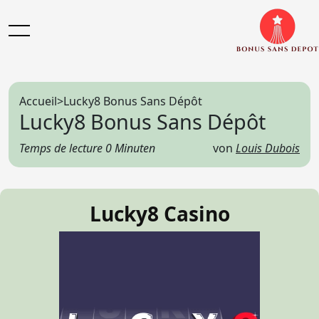
Accueil
>
Lucky8 Bonus Sans Dépôt
Lucky8 Bonus Sans Dépôt
Temps de lecture 0 Minuten
von
Louis Dubois
Lucky8 Casino