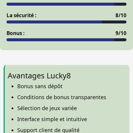
La sécurité :
8/10
Bonus :
9/10
Avantages Lucky8
Bonus sans dépôt
Conditions de bonus transparentes
Sélection de jeux variée
Interface simple et intuitive
Support client de qualité