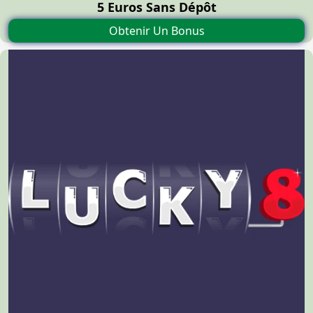
5 Euros Sans Dépôt
Obtenir Un Bonus