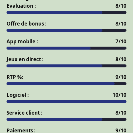
Evaluation :
8/10
Offre de bonus :
8/10
App mobile :
7/10
Jeux en direct :
8/10
RTP %:
9/10
Logiciel :
10/10
Service client :
8/10
Paiements :
9/10