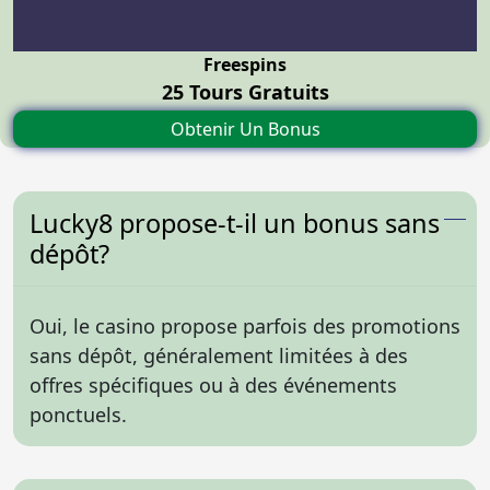
Freespins
25 Tours Gratuits
Obtenir Un Bonus
Lucky8 propose-t-il un bonus sans
dépôt?
Oui, le casino propose parfois des promotions
sans dépôt, généralement limitées à des
offres spécifiques ou à des événements
ponctuels.